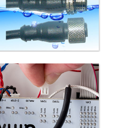
防水插頭電纜
電源/信號線插頭